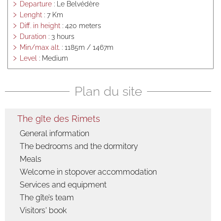
journée
Departure
: Le Belvédère
d'études
Lenght
: 7 Km
Diff. in height
: 420 meters
Séminaire
Duration
: 3 hours
d'entreprise,
Min/max alt.
: 1185m / 1467m
coaching pro,
réunions de
Level
: Medium
travail
Summer
Plan du site
activities
Hike
The gîte des Rimets
Bicycle touring
General information
Mountain Bike
The bedrooms and the dormitory
Climbing, Via
Corda, Canyon,
Meals
Speleology
Welcome in stopover accommodation
Baignade,
Services and equipment
Canoë, Aviron
The gîte’s team
Vercors
Visitors' book
Winter