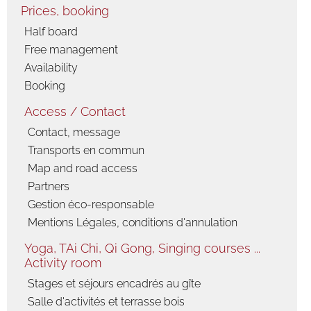
activities
Prices, booking
Snowshoe
Half board
hiking
Free management
Cross-country
Availability
skiing and
Booking
skating
Ski de
Access / Contact
randonnée
Contact, message
nordique
Vercors, Ski-Hok
Transports en commun
Downhill skiing
Map and road access
Ski touring
Partners
Sledge
Gestion éco-responsable
Mentions Légales, conditions d'annulation
Picture album
The gîte
Yoga, TAi Chi, Qi Gong, Singing courses ...
Activity room
Spring, summer,
fall
Stages et séjours encadrés au gîte
Winter
Salle d'activités et terrasse bois
countryside