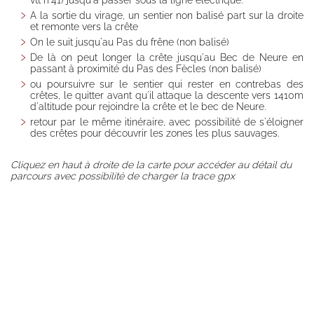
vtt n°41) jusqu'à passer sous la ligne électrique.
Half board
A la sortie du virage, un sentier non balisé part sur la droite
et remonte vers la crête
Free
On le suit jusqu'au Pas du frêne (non balisé)
management
De là on peut longer la crête jusqu'au Bec de Neure en
Availability
passant à proximité du Pas des Fècles (non balisé)
Booking
ou poursuivre sur le sentier qui rester en contrebas des
crêtes, le quitter avant qu'il attaque la descente vers 1410m
d'altitude pour rejoindre la crête et le bec de Neure.
Access /
Contact
retour par le même itinéraire, avec possibilité de s'éloigner
des crêtes pour découvrir les zones les plus sauvages.
Contact,
message
Cliquez en haut à droite de la carte pour accéder au détail du
Transports en
parcours avec possibilité de charger la trace gpx
commun
Map and road
access
Partners
Gestion éco-
responsable
Mentions
Légales,