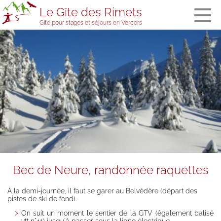
Le Gîte des Rimets
Gîte pour stages et séjours en Vercors
The gîte des
Rimets
General
information
The bedrooms
and the
dormitory
Meals
Welcome in
stopover
accommodation
Services and
Bec de Neure, randonnée raquettes
equipment
The gîte’s team
A la demi-journée, il faut se garer au Belvédère (départ des
Visitors' book
pistes de ski de fond).
On suit un moment le sentier de la GTV (également balisé
Prices, booking