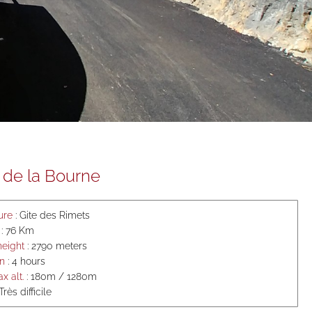
 de la Bourne
ure
: Gite des Rimets
: 76 Km
 height
: 2790 meters
on
: 4 hours
x alt.
: 180m / 1280m
Très difficile