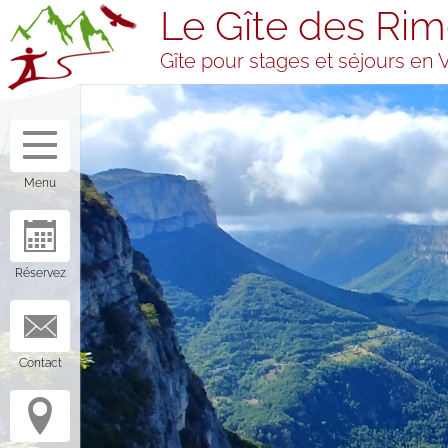
Le Gîte des Rim
Gîte pour stages et séjours en 
The gîte des
Prices,
Rimets
booking
General
Half board
information
Free
Menu
The bedrooms
management
and the
Availability
dormitory
Booking
Meals
Welcome in
Réservez
stopover
accommodation
Services and
equipment
The gîte’s team
Contact
Visitors' book
Yoga, TAi Chi,
Séminaire
Qi Gong,
entreprise,