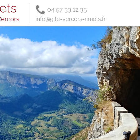
ets
04 57 33 12 35
Vercors
info@gite-vercors-rimets.fr
Access /
Contact
Contact,
message
Transports
en commun
Map and
road access
Partners
Gestion
éco-
responsable
Mentions
Légales,
conditions
d'annulation
Summer
activities