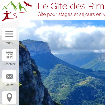
Le Gîte des Rim
Gîte pour stages et séjours en 
The gîte des
Prices,
Rimets
booking
General
Half board
information
Free
Menu
The bedrooms
management
and the
Availability
dormitory
Booking
Meals
Welcome in
Réservez
stopover
accommodation
Services and
equipment
The gîte’s team
Contact
Visitors' book
Yoga, TAi Chi,
Séminaire
Qi Gong,
entreprise,