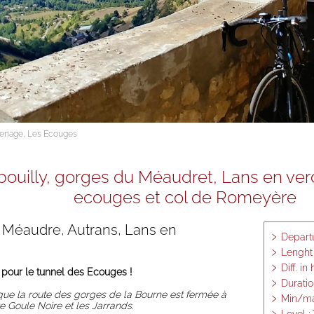
Hike
Bicycle
touring
Mountain
Bike
Climbing,
Via Corda,
Canyon,
Speleology
Baignade,
ssenage, Les Ecouges
Canoë,
Aviron
Vercors
rbouilly, gorges du Méaudret, Lans en ver
ecouges et col de Romeyère
, Méaudre, Autrans, Lans en
Depart
Lenght
Diff. in
 pour le tunnel des Ecouges !
Durati
ue la route des gorges de la Bourne est fermée à
Min/ma
tre Goule Noire et les Jarrands
.