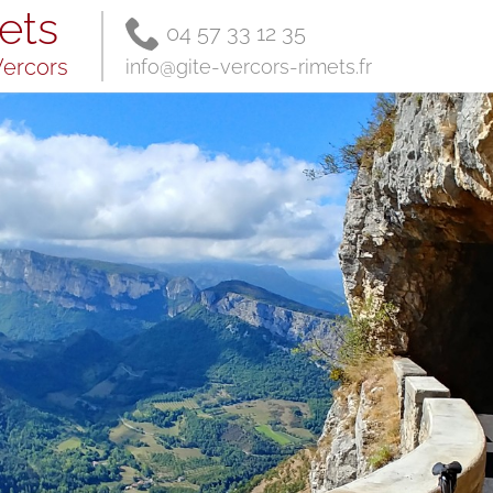
ets
04 57 33 12 35
Vercors
info@gite-vercors-rimets.fr
Access /
Contact
Contact,
message
Transports
en commun
Map and
road access
Partners
Gestion
éco-
responsable
Mentions
Légales,
conditions
d'annulation
Summer
activities