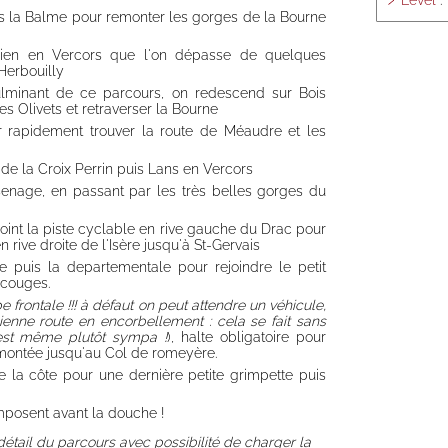
Level
: 
s la Balme pour remonter les gorges de la Bourne
ulien en Vercors que l'on dépasse de quelques
Herbouilly
culminant de ce parcours, on redescend sur Bois
s Olivets et retraverser la Bourne
r rapidement trouver la route de Méaudre et les
 de la Croix Perrin puis Lans en Vercors
senage, en passant par les très belles gorges du
oint la piste cyclable en rive gauche du Drac pour
 rive droite de l'Isère jusqu'à St-Gervais
re puis la departementale pour rejoindre le petit
Ecouges.
e frontale !!! à défaut on peut attendre un véhicule,
ienne route en encorbellement : cela se fait sans
est même plutôt sympa !
), halte obligatoire pour
 montée jusqu'au Col de romeyère.
e la côte pour une dernière petite grimpette puis
imposent avant la douche !
détail du parcours avec possibilité de charger la