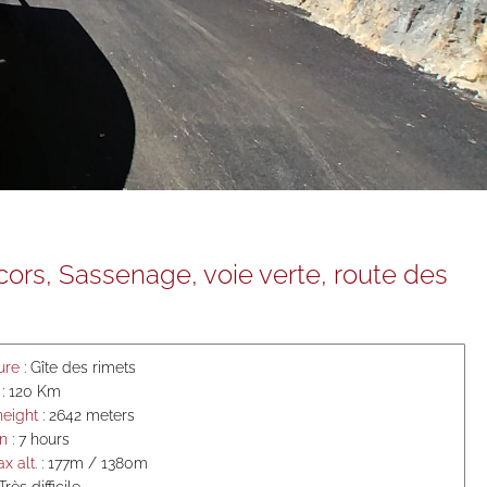
cors, Sassenage, voie verte, route des
ure
: Gîte des rimets
: 120 Km
 height
: 2642 meters
on
: 7 hours
x alt.
: 177m / 1380m