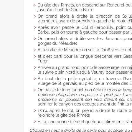
Vercors, Ski-Hok
Du gîte des Rimets, on descend sur Rencurel pui
Downhill skiing
jusqu'au Pont de Goule Noire.
Ski touring
On prend alors à droite la direction de St-j
Sledge
kilomètres avant de prendre à gauche la route d'
Après avoir passé le Col d'Herbouilly, point 
Barbu, puis on tourne à gauche pour passer par le
On prend alors à droite vers les Jarrands pou
gorges du Méaudret
A la sortie de Méaudre on suit la D106 vers le col
et c'est parti pour la longue descente vers Sas
Furon
Arrivée au grand rond-point de Sassenage, on rej
la suivre plein Nord jusqu'à Veurey pour passer en
Au bout de la piste cyclable, on traverse l'Ise
village de St-gervais, au pied de la montée des 
On passe le long tunnel non éclairé (
d'où la lamp
patience obligatoire, ou passer à pied par l'anc
problème en poussant son vélo devant soi, c'
admirer le canyon des ecouges avant de finir la
1km4 après le col, on prend à droite la route d
rejoindre le gite des Rimets
Et là, une bonne bière et quelques étirements s'
Cliquez en haut à droite de la carte pour accéder au 