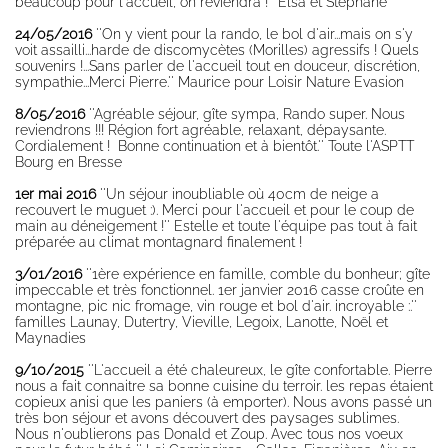
beaucoup pour l'accueil, on reviendra !'' Elsa et Stéphane
24/05/2016
''On y vient pour la rando, le bol d'air...mais on s'y
voit assailli...harde de discomycètes (Morilles) agressifs !
Quels
souvenirs
!...Sans parler de l'accueil tout en douceur, discrétion,
sympathie...Merci Pierre.'' Maurice pour Loisir Nature Evasion
8/05/2016
''Agréable séjour, gîte sympa, Rando super. Nous
reviendrons !!! Région fort agréable, relaxant, dépaysante.
Cordialement ! Bonne continuation et à bientôt.'' Toute l'ASPTT
Bourg en Bresse
1er mai 2016
''Un séjour inoubliable où 40cm de neige a
recouvert le muguet :). Merci pour l'accueil et pour le coup de
main au déneigement !'' Estelle et toute l'équipe pas tout à fait
préparée au climat montagnard finalement !
3/01/2016
''1ère expérience en famille, comble du bonheur; gîte
impeccable et très fonctionnel. 1er janvier 2016 casse croûte en
montagne, pic nic fromage, vin rouge et bol d'air. incroyable :.''
familles Launay, Dutertry, Vieville, Legoix, Lanotte, Noël et
Maynadies
9/10/2015
''L'accueil a été chaleureux, le gîte confortable. Pierre
nous a fait connaitre sa bonne cuisine du terroir. les repas étaient
copieux anisi que les paniers (à emporter). Nous avons passé un
très bon séjour et avons découvert des paysages sublimes.
Nous n'oublierons pas Donald et Zoup. Avec tous nos voeux