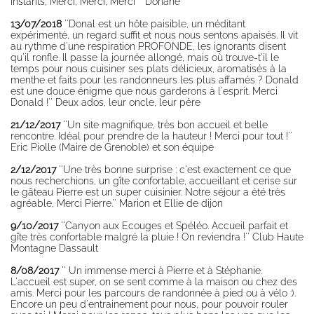
instants; Merci, Merci, Merci '' Doriane
Fauna
13/07/2018
''Donal est un hôte paisible, un méditant
Flora
expérimenté, un regard suffit et nous nous sentons apaisés. Il vit
au rythme d'une respiration PROFONDE, les ignorants disent
qu'il ronfle. Il passe la journée allongé, mais où trouve-t'il le
temps pour nous cuisiner ses plats délicieux, aromatisés à la
menthe et faits pour les randonneurs les plus affamés ? Donald
est une douce énigme que nous garderons à l'esprit. Merci
Donald !'' Deux ados, leur oncle, leur père
21/12/2017
''Un site magnifique, très bon accueil et belle
rencontre. Idéal pour prendre de la hauteur ! Merci pour tout !''
Eric Piolle (Maire de Grenoble) et son équipe
2/12/2017
''Une très bonne surprise : c'est exactement ce que
nous recherchions, un gîte confortable, accueillant et cerise sur
le gâteau Pierre est un super cuisinier. Notre séjour a été très
agréable, Merci Pierre.''
Marion et Ellie de dijon
9/10/2017
''Canyon aux Ecouges et Spéléo. Accueil parfait et
gîte très confortable malgré la pluie ! On reviendra !'' Club Haute
Montagne Dassault
8/08/2017
'' Un immense merci à Pierre et à Stéphanie.
L'accueil est super, on se sent comme à la maison ou chez des
amis. Merci pour les parcours de randonnée à pied ou à vélo :).
Encore un peu d'entrainement pour nous, pour pouvoir rouler