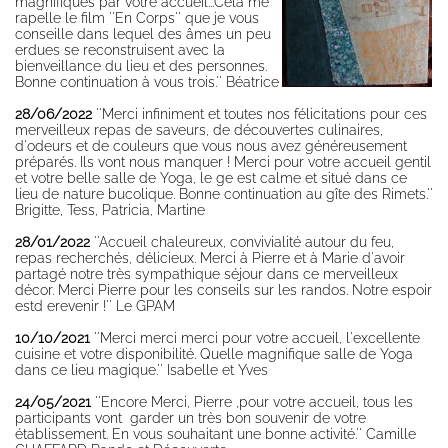
conditions
magnifiques par votre accueil...Cela me
rapelle le film ''En Corps'' que je vous
d'annulation
conseille dans lequel des âmes un peu
erdues se reconstruisent avec la
Yoga, TAi Chi,
bienveillance du lieu et des personnes.
Qi Gong,
Bonne continuation à vous trois.'' Béatrice
Singing
28/06/2022
''Merci infiniment et toutes nos félicitations pour ces
courses ...
merveilleux repas de saveurs, de découvertes culinaires,
Activity room
d'odeurs et de couleurs que vous nous avez généreusement
préparés. Ils vont nous manquer ! Merci pour votre accueil gentil
Stages et
et votre belle salle de Yoga, le ge est calme et situé dans ce
séjours
lieu de nature bucolique. Bonne continuation au gîte des Rimets.''
encadrés au
Brigitte, Tess, Patricia, Martine
gîte
28/01/2022
''Accueil chaleureux, convivialité autour du feu,
Salle d'activités
repas recherchés, délicieux. Merci à Pierre et à Marie d'avoir
et terrasse bois
partagé notre très sympathique séjour dans ce merveilleux
décor. Merci Pierre pour les conseils sur les randos. Notre espoir
Séances de
estd erevenir !'' Le GPAM
yoga,
massages, et
10/10/2021
''Merci merci merci pour votre accueil, l'excellente
cuisine et votre disponibilité. Quelle magnifique salle de Yoga
soins
dans ce lieu magique.'' Isabelle et Yves
Séminaire
24/05/2021
''Encore Merci, Pierre ,pour votre accueil, tous les
entreprise,
participants vont garder un très bon souvenir de votre
établissement. En vous souhaitant une bonne activité.'' Camille
chalet privatif,