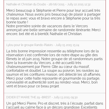
Nathalie et Christian du Doubs - 28/06/2015 - Jully 22 2015 12:32
Merci beaucoup à Stéphanie et Pierre pour leur accueil très
chaleureux. Nous avons pris beaucoup de plaisir à partager
le repas avec vous et bravo encore à Stéphanie pour la très
bonne tourte !
Notre première soirée de vacances dans le Vercors
annonçait une belle semaine de randonnée itinérante. Merci
encore, bel été et à bientôt. Nathalie et Christian.
Lylou pour le groupe Rando-Plaisirs - Jully 15 2015 15:24
La très bonne impression ressentie au téléphone lors de la
réservation s'est confirmée lors de notre étape au gîte des
Rimets le 16 juin 2015. Notre groupe de 16 randonneurs partis
faire la traversée du Vercors, a été accueilli très
chaleureusement par Pierre. Gîte au cœur du massif,
confortable et douillet. La soupe au poivron, les ravioles au
saumon et les confitures maison, ont délecté les 16 affamés.
Merci pour cette halte reposante et gourmande où partage,
convivialité et authenticité sont au rendez-vous. Merci, bon
vent et bravo pour ce beau projet
DIDIER ET MARIE THE 29 -BREST - Jully 13 2015 09:30
Un gd Merci Pierre, Pro et discret, très à l'écoute, parfait dans
l'accueil au calme face à un décors grandiose. Excellents