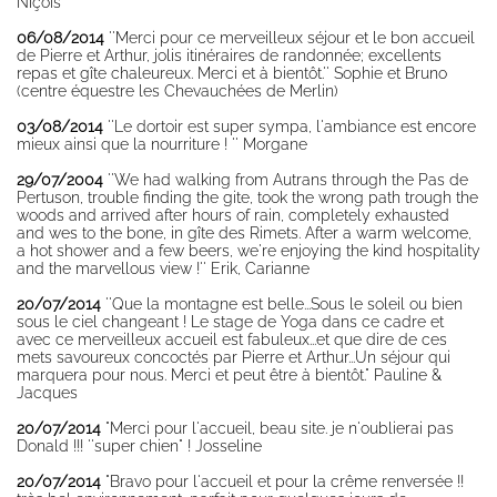
Niçois
06/08/2014
''Merci pour ce merveilleux séjour et le bon accueil
de Pierre et Arthur, jolis itinéraires de randonnée; excellents
repas et gîte chaleureux. Merci et à bientôt.'' Sophie et Bruno
(centre équestre les Chevauchées de Merlin)
03/08/2014
''Le dortoir est super sympa, l'ambiance est encore
mieux ainsi que la nourriture ! '' Morgane
29/07/2004
''We had walking from Autrans through the Pas de
Pertuson, trouble finding the gite, took the wrong path trough the
woods and arrived after hours of rain, completely exhausted
and wes to the bone, in gîte des Rimets. After a warm welcome,
a hot shower and a few beers, we're enjoying the kind hospitality
and the marvellous view !'' Erik, Carianne
20/07/2014
''Que la montagne est belle...Sous le soleil ou bien
sous le ciel changeant ! Le stage de Yoga dans ce cadre et
avec ce merveilleux accueil est fabuleux...et que dire de ces
mets savoureux concoctés par Pierre et Arthur...Un séjour qui
marquera pour nous. Merci et peut être à bientôt." Pauline &
Jacques
20/07/2014
"Merci pour l'accueil, beau site. je n'oublierai pas
Donald !!! ''super chien" ! Josseline
20/07/2014
"Bravo pour l'accueil et pour la crême renversée !!