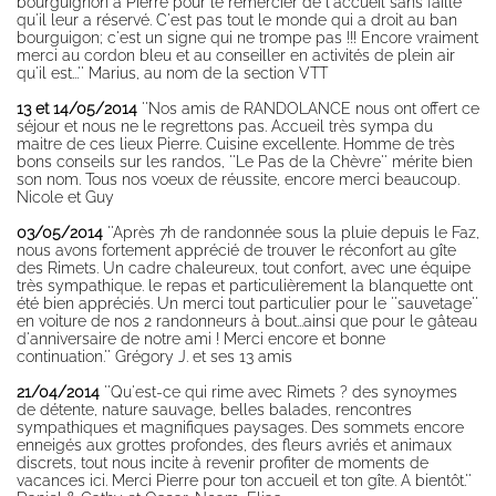
bourguignon à Pierre pour le remercier de l'accueil sans faille
qu'il leur a réservé. C'est pas tout le monde qui a droit au ban
bourguigon; c'est un signe qui ne trompe pas !!! Encore vraiment
merci au cordon bleu et au conseiller en activités de plein air
qu'il est...'' Marius, au nom de la section VTT
13 et 14/05/2014
''Nos amis de RANDOLANCE nous ont offert ce
séjour et nous ne le regrettons pas. Accueil très sympa du
maitre de ces lieux Pierre. Cuisine excellente. Homme de très
bons conseils sur les randos, ''Le Pas de la Chèvre'' mérite bien
son nom. Tous nos voeux de réussite, encore merci beaucoup.
Nicole et Guy
03/05/2014
''Après 7h de randonnée sous la pluie depuis le Faz,
nous avons fortement apprécié de trouver le réconfort au gîte
des Rimets. Un cadre chaleureux, tout confort, avec une équipe
très sympathique. le repas et particulièrement la blanquette ont
été bien appréciés. Un merci tout particulier pour le ''sauvetage''
en voiture de nos 2 randonneurs à bout...ainsi que pour le gâteau
d'anniversaire de notre ami ! Merci encore et bonne
continuation.'' Grégory J. et ses 13 amis
21/04/2014
''Qu'est-ce qui rime avec Rimets ? des synoymes
de détente, nature sauvage, belles balades, rencontres
sympathiques et magnifiques paysages. Des sommets encore
enneigés aux grottes profondes, des fleurs avriés et animaux
discrets, tout nous incite à revenir profiter de moments de
vacances ici. Merci Pierre pour ton accueil et ton gîte. A bientôt.''