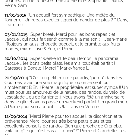
pour reprenrde la pêche. merci à Pierre et Stéphanie.'' Nancy,
Péma, Sam
11/01/2015
''Un accueil fort sympathique. Une météo du
Tonnerre ! Un repas excellent...quoi demander de plus ? '' Dany,
Jean-Luc
03/01/2015
''Super break
.
Merci pour les bons repas :) et
l'accueil qui nous fait sentir comme à la maison :) '' Jean-marie
''Toujours un aussi chouette accueil, et le crumble aux fruits
rouges, miam ! Lise & Seb, et Rémi
26/10/2014
''Super weekend, le beau temps, le panorama,
l'accueil, les bons petits plats, les amis, tout était parfait !
Caresses à Donald ! Merci '' Marie-france L.
20/09/2014 ''
C'est un petit coin de paradis, "perdu" dans les
Coulmes, avec une vue magnifique, ou on se sent tout
simplement BIEN ! Pierre, le propriétaire, est super sympa !! Un
must pour les amoureux de la nature, des randos, du vélo, de
l'escalade ... ou de farniente :) Nous avons fêté un anniversaire
dans le gîte et avons passé un weekend parfait. Un grand merci
à Pierre pour son accueil ! '' Ula, Lans en Vercors
12/09/2014
''Merci Pierre pour ton accueil, ta discrétion et ta
prévenance. Merci pour tes très bons petits plats et tes
excellents conseils de randos. Bien que proche de Grenoble,
voilà un gîte qui n'est pas à ''la noix'' !'' Pierre et Claudette, Les