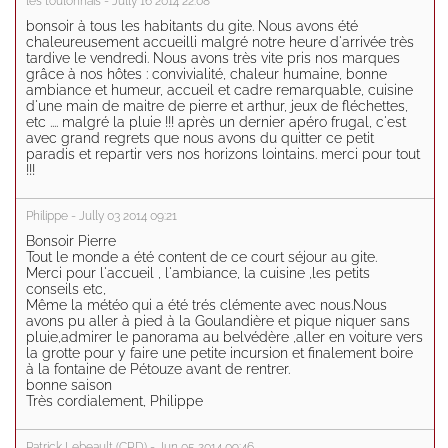
les toulonnais - Jully 16 2014 22:08
bonsoir à tous les habitants du gite. Nous avons été
chaleureusement accueilli malgré notre heure d'arrivée très
tardive le vendredi. Nous avons très vite pris nos marques
grâce à nos hôtes : convivialité, chaleur humaine, bonne
ambiance et humeur, accueil et cadre remarquable, cuisine
d'une main de maitre de pierre et arthur, jeux de fléchettes,
etc .... malgré la pluie !!! après un dernier apéro frugal, c'est
avec grand regrets que nous avons du quitter ce petit
paradis et repartir vers nos horizons lointains. merci pour tout
!!!
Philippe - Jully 03 2014 09:21
Bonsoir Pierre
Tout le monde a été content de ce court séjour au gite.
Merci pour l'accueil , l'ambiance, la cuisine ,les petits
conseils etc,
Même la météo qui a été trés clémente avec nous.Nous
avons pu aller à pied à la Goulandière et pique niquer sans
pluie,admirer le panorama au belvédère ,aller en voiture vers
la grotte pour y faire une petite incursion et finalement boire
à la fontaine de Pétouze avant de rentrer.
bonne saison
Très cordialement, Philippe
Patrick Lebeault (CRD) - Jun 05 2014 09:46