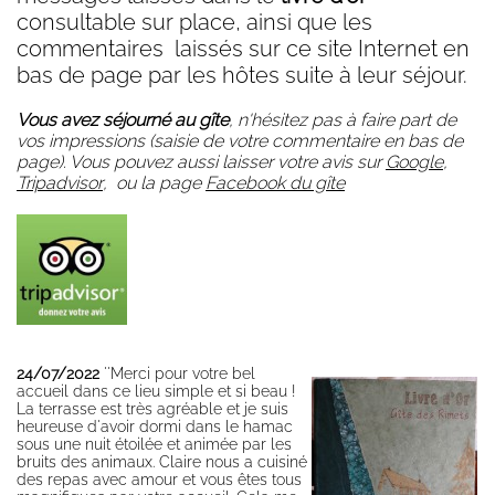
consultable sur place, ainsi que les
Half board
commentaires laissés sur ce site Internet en
Free
bas de page par les hôtes suite à leur séjour.
management
Availability
Vous avez séjourné au gîte
, n'hésitez pas à faire part de
Booking
vos impressions (saisie de votre commentaire en bas de
page). Vous pouvez aussi laisser votre avis sur
Google
,
Access /
Tripadvisor
, ou la page
Facebook du gîte
Contact
Contact,
message
Transports en
commun
Map and road
access
24/07/2022
''Merci pour votre bel
Partners
accueil dans ce lieu simple et si beau !
Gestion éco-
La terrasse est très agréable et je suis
responsable
heureuse d'avoir dormi dans le hamac
sous une nuit étoilée et animée par les
Mentions
bruits des animaux. Claire nous a cuisiné
Légales,
des repas avec amour et vous êtes tous