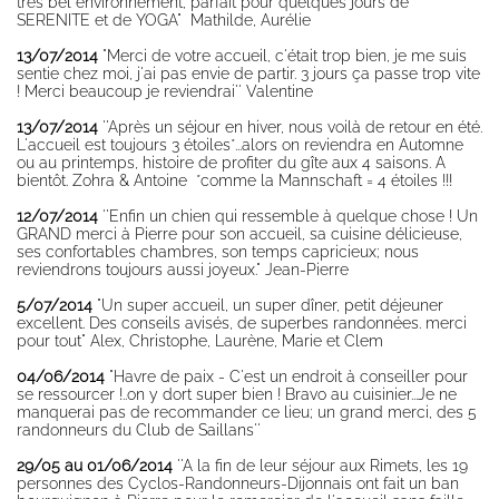
très bel environnement, parfait pour quelques jours de
SERENITE et de YOGA" Mathilde, Aurélie
13/07/2014
"Merci de votre accueil, c'était trop bien, je me suis
sentie chez moi, j'ai pas envie de partir. 3 jours ça passe trop vite
! Merci beaucoup je reviendrai'' Valentine
13/07/2014
''Après un séjour en hiver, nous voilà de retour en été.
L'accueil est toujours 3 étoiles*...alors on reviendra en Automne
ou au printemps, histoire de profiter du gîte aux 4 saisons. A
bientôt. Zohra & Antoine *comme la Mannschaft = 4 étoiles !!!
12/07/2014
''Enfin un chien qui ressemble à quelque chose ! Un
GRAND merci à Pierre pour son accueil, sa cuisine délicieuse,
ses confortables chambres, son temps capricieux; nous
reviendrons toujours aussi joyeux." Jean-Pierre
5/07/2014
"Un super accueil, un super dîner, petit déjeuner
excellent. Des conseils avisés, de superbes randonnées. merci
pour tout" Alex, Christophe, Laurène, Marie et Clem
04/06/2014
"Havre de paix - C'est un endroit à conseiller pour
se ressourcer !..on y dort super bien ! Bravo au cuisinier...Je ne
manquerai pas de recommander ce lieu; un grand merci, des 5
randonneurs du Club de Saillans''
29/05 au 01/06/2014
''A la fin de leur séjour aux Rimets, les 19
personnes des Cyclos-Randonneurs-Dijonnais ont fait un ban