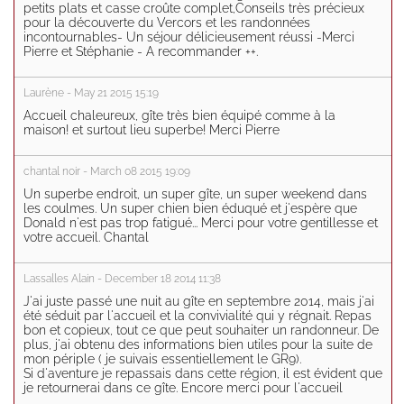
petits plats et casse croûte complet,Conseils très précieux
pour la découverte du Vercors et les randonnées
incontournables- Un séjour délicieusement réussi -Merci
Pierre et Stéphanie - A recommander ++.
Laurène - May 21 2015 15:19
Accueil chaleureux, gîte très bien équipé comme à la
maison! et surtout lieu superbe! Merci Pierre
chantal noir - March 08 2015 19:09
Un superbe endroit, un super gîte, un super weekend dans
les coulmes. Un super chien bien éduqué et j'espère que
Donald n'est pas trop fatigué... Merci pour votre gentillesse et
votre accueil. Chantal
Lassalles Alain - December 18 2014 11:38
J'ai juste passé une nuit au gîte en septembre 2014, mais j'ai
été séduit par l'accueil et la convivialité qui y régnait. Repas
bon et copieux, tout ce que peut souhaiter un randonneur. De
plus, j'ai obtenu des informations bien utiles pour la suite de
mon périple ( je suivais essentiellement le GR9).
Si d'aventure je repassais dans cette région, il est évident que
je retournerai dans ce gîte. Encore merci pour l'accueil