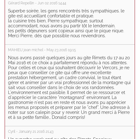
Gérard Repellin - Jun 02 2016 14:44
Superbe soirée, les gens rencontrés très sympathiques. le
gite est accueillant confortable et pratique.
la cuisine très bien, Pierre sympathique, surtout
accommodant, nous avons pu partir tôt le lendemain.
les petits déjeuners sont copieux ainsi que le pique nique.
Merci Pierre, dés que possible nous reviendrons.
MAHIEU jean michel - May 23 2016 19:15
Nous avons passé quelques jours au gite Rimets du 17 au 20
Mai 2016 et ce choix a parfaitement répondu à nos attentes.
Pour celles et ceux qui souhaitent découvrir le Vercors, je ne
peux que conseiller ce gite qui offre une excellente
prestation hébergement, un cadre convivial, le tout étant
gérer et animer par un vrai professionnel de la montagne qui
sait vous conseiller dans le choix de vos randonnées.
L'environnement est paisible. Il permet de se ressourcer et
d'apprécier le caractère "montagnard" environnant. La
gastronomie n'est pas en reste et nous avons pu apprécier
les menus proposés et préparer par le "chef". Une adresse à
noter sur son calepin pour y revenir. Un grand merci à Pierre
et à sa petite famille... Donald compris!
Cyril - January 21 2016 21:43