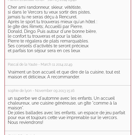
Cher ami randonneur, skieur, vététiste,
si dans le Vercors tu veux sortir des pistes,
jamais tu ne seras déçu à Rencurel.
Après le sport tu trouveras mieux qu'un hôtel :
le gîte des Rimets; Accueilli par Pierre,
Donald, Dingo. Puis autour d'une bonne bière,
le confort tu trouveras et pour la table,
Pierre te régalera de plats remarquables.
Ses conseils d'activités te seront précieux
et parfais ton séjour sera en ces lieux
Pascal de la Yaute - March 11 2014 22:49
Vraiment un bon accueil et que dire de la cuisine, tout est
maison et délicieux. A recommander.
sophie de lyon - November 09 2013 15:16
un superbe we d'automne avec les enfants. Un accueil
chaleureux, une cuisine généreuse, un gîte "comme à la
maison".
De jolies ballades avec les enfants, un espace de jeu parfait
pour eux et toujours cette vue imprenable sur le vercors.
Nous reviendrons!