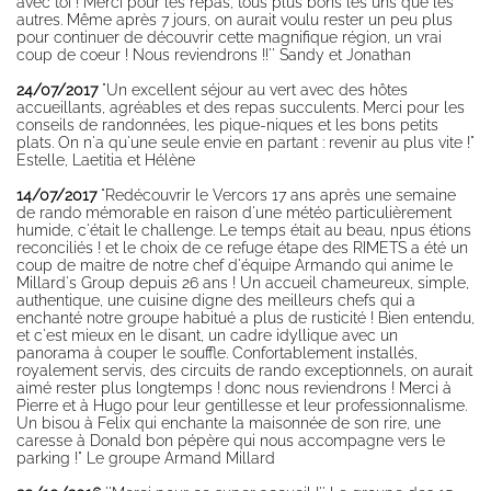
avec toi ! Merci pour les repas, tous plus bons les uns que les
autres. Même après 7 jours, on aurait voulu rester un peu plus
pour continuer de découvrir cette magnifique région, un vrai
coup de coeur ! Nous reviendrons !!'' Sandy et Jonathan
24/07/2017
"Un excellent séjour au vert avec des hôtes
accueillants, agréables et des repas succulents. Merci pour les
conseils de randonnées, les pique-niques et les bons petits
plats. On n'a qu'une seule envie en partant : revenir au plus vite !"
Estelle, Laetitia et Hélène
14/07/2017
"Redécouvrir le Vercors 17 ans après une semaine
de rando mémorable en raison d'une météo particulièrement
humide, c'était le challenge. Le temps était au beau, npus étions
reconciliés ! et le choix de ce refuge étape des RIMETS a été un
coup de maitre de notre chef d'équipe Armando qui anime le
Millard's Group depuis 26 ans ! Un accueil chameureux, simple,
authentique, une cuisine digne des meilleurs chefs qui a
enchanté notre groupe habitué a plus de rusticité ! Bien entendu,
et c'est mieux en le disant, un cadre idyllique avec un
panorama à couper le souffle. Confortablement installés,
royalement servis, des circuits de rando exceptionnels, on aurait
aimé rester plus longtemps ! donc nous reviendrons ! Merci à
Pierre et à Hugo pour leur gentillesse et leur professionnalisme.
Un bisou à Felix qui enchante la maisonnée de son rire, une
caresse à Donald bon pépère qui nous accompagne vers le
parking !" Le groupe Armand Millard