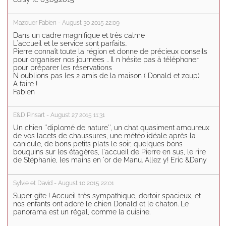
Mazouer Fabien - August 30 2015 22:09
Dans un cadre magnifique et très calme
L'accueil et le service sont parfaits..
Pierre connaît toute la région et donne de précieux conseils
pour organiser nos journées .. Il n hésite pas à téléphoner
pour préparer les réservations
N oublions pas les 2 amis de la maison ( Donald et zoup)
A faire !
Fabien
E&D Pinsart - August 27 2015 11:31
Un chien ''diplomé de nature'', un chat quasiment amoureux
de vos lacets de chaussures, une météo idéale après la
canicule, de bons petits plats le soir, quelques bons
bouquins sur les étagères, l'accueil de Pierre en sus, le rire
de Stéphanie, les mains en 'or de Manu. Allez y! Eric &Dany
Sylvie et David - August 10 2015 22:01
Super gîte ! Accueil très sympathique, dortoir spacieux, et
nos enfants ont adoré le chien Donald et le chaton. Le
panorama est un régal, comme la cuisine.