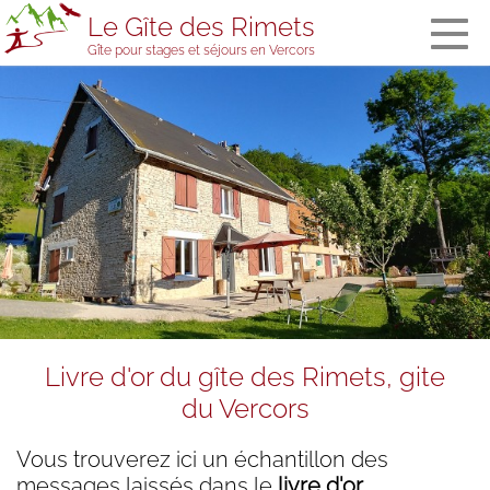
Le Gîte des Rimets
Gîte pour stages et séjours en Vercors
The gîte des
Rimets
General
information
The bedrooms
and the
dormitory
Meals
Welcome in
stopover
accommodation
Services and
Livre d'or du gîte des Rimets, gite
equipment
du Vercors
The gîte’s team
Visitors' book
Vous trouverez ici un échantillon des
Prices, booking
messages laissés dans le
livre d'or