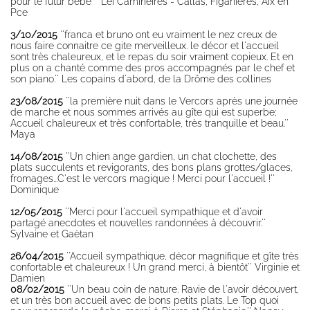
pour le futur bébé '' Lei Camineires - Callas, Figanières, Aix en
Pce
3/10/2015
''franca et bruno ont eu vraiment le nez creux de
nous faire connaitre ce gite merveilleux. le décor et l'accueil
sont très chaleureux, et le repas du soir vraiment copieux. Et en
plus on a chanté comme des pros accompagnés par le chef et
son piano.'' Les copains d'abord, de la Drôme des collines
23/08/2015
''la première nuit dans le Vercors après une journée
de marche et nous sommes arrivés au gîte qui est superbe;
Accueil chaleureux et très confortable, très tranquille et beau.''
Maya
14/08/2015
''Un chien ange gardien, un chat clochette, des
plats succulents et revigorants, des bons plans grottes/glaces,
fromages...C'est le vercors magique ! Merci pour l'accueil !''
Dominique
12/05/2015
''Merci pour l'accueil sympathique et d'avoir
partagé anecdotes et nouvelles randonnées à découvrir.''
Sylvaine et Gaëtan
26/04/2015
''Accueil sympathique, décor magnifique et gîte très
confortable et chaleureux ! Un grand merci, à bientôt'' Virginie et
Damien
08/02/2015
''Un beau coin de nature. Ravie de l'avoir découvert,
et un très bon accueil avec de bons petits plats. Le Top quoi