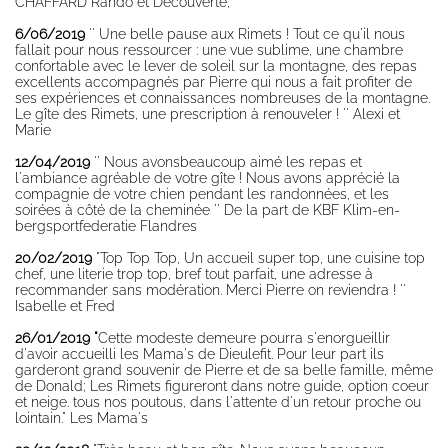
CHAFFARD Rando et Découverte,
journée
d'études
6/06/2019
'' Une belle pause aux Rimets ! Tout ce qu'il nous
fallait pour nous ressourcer : une vue sublime, une chambre
Séminaire
confortable avec le lever de soleil sur la montagne, des repas
d'entreprise,
excellents accompagnés par Pierre qui nous a fait profiter de
coaching pro,
ses expériences et connaissances nombreuses de la montagne.
Le gîte des Rimets, une prescription à renouveler ! '' Alexi et
réunions de
Marie
travail
12/04/2019
'' Nous avonsbeaucoup aimé les repas et
Summer
l'ambiance agréable de votre gîte ! Nous avons apprécié la
activities
compagnie de votre chien pendant les randonnées, et les
soirées à côté de la cheminée '' De la part de KBF Klim-en-
Hike
bergsportfederatie Flandres
Bicycle touring
20/02/2019
"Top Top Top, Un accueil super top, une cuisine top
chef, une literie trop top, bref tout parfait, une adresse à
Mountain Bike
recommander sans modération. Merci Pierre on reviendra ! ''
Climbing, Via
Isabelle et Fred
Corda, Canyon,
26/01/2019 "
Cette modeste demeure pourra s'enorgueillir
Speleology
d'avoir accueilli les Mama's de Dieulefit. Pour leur part ils
Baignade,
garderont grand souvenir de Pierre et de sa belle famille, même
Canoë, Aviron
de Donald; Les Rimets figureront dans notre guide, option coeur
et neige. tous nos poutous, dans l'attente d'un retour proche ou
Vercors
lointain." Les Mama's
Winter