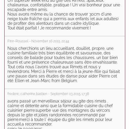
Un superbe week end au gîte des Rimets. Spacieux,
chaleureux, confortable, pratique ! Un vrai bonheur pour une
escapade entre amis.
Nous avons même eu la chance de trouver 30cm d'une
neige toute fraîche qui a permis aux enfants (et aux adultes)
de profiter des alentours dans un cadre idyllique.
Tout était parfait ! Je recommande vivement !
Finn-Roussel - November 16 2015 20:44
Nous cherchions un lieu accueillant, douillet, propre, une
cuisine familiale très bien équilibrée et savoureuse, des
conseils de balade pour toutes les chaussures, un bar bien
fourni et une présence chaleureuse sans être envahissante.
Tout cela nous l'avons trouvé aux Rimets et nous y
reviendrons. Merci à Pierre et merci à la jeune-fille qui faisait
une pause dans ses études de danse pour aider Pierre cet
été. Ellen et Jean-Marc from Belgium.
frederic,catherine,bastien - September 03 2015 17:38
avons passé un merveilleux séjour au gite des rimets .
calme et détente ainsi que la formidable cuisine du chef
cuisinier pierre.superbe vue des montagnes du vercors
depuis le gite et jolies randonnées recommandé par
pierre.merci à toute l' équipe du gite les rimets pour leur
accueil.a recommander.
coisy le 03.09.2015