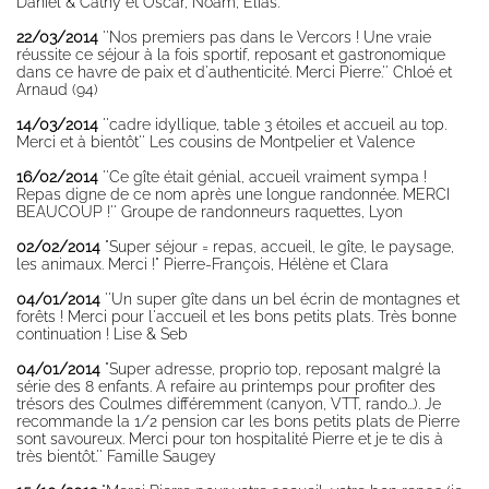
Daniel & Cathy et Oscar, Noam, Elias.
22/03/2014
''Nos premiers pas dans le Vercors ! Une vraie
réussite ce séjour à la fois sportif, reposant et gastronomique
dans ce havre de paix et d'authenticité. Merci Pierre.'' Chloé et
Arnaud (94)
14/03/2014
''cadre idyllique, table 3 étoiles et accueil au top.
Merci et à bientôt'' Les cousins de Montpelier et Valence
16/02/2014
''Ce gîte était génial, accueil vraiment sympa !
Repas digne de ce nom après une longue randonnée. MERCI
BEAUCOUP !'' Groupe de randonneurs raquettes, Lyon
02/02/2014
"Super séjour = repas, accueil, le gîte, le paysage,
les animaux. Merci !" Pierre-François, Hélène et Clara
04/01/2014
''Un super gîte dans un bel écrin de montagnes et
forêts ! Merci pour l'accueil et les bons petits plats. Très bonne
continuation ! Lise & Seb
04/01/2014
"Super adresse, proprio top, reposant malgré la
série des 8 enfants. A refaire au printemps pour profiter des
trésors des Coulmes différemment (canyon, VTT, rando...). Je
recommande la 1/2 pension car les bons petits plats de Pierre
sont savoureux. Merci pour ton hospitalité Pierre et je te dis à
très bientôt.'' Famille Saugey