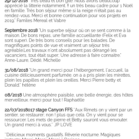
29/12/2018
"Très beau et bon gîte. Nous avons beaucoup
activities
apprécié la litterie notamment. !! un très beau cadre pour 1 Noël
en famille. Très bon séjour même si la neige n'était pas au
Snowshoe
rendez-vous. Merci et bonne continuation pour vos projets en
hiking
2019." Familes Mereal et Vabre
Cross-country
Septembre 2018
"Un superbe séjour où on se sent comme à la
skiing and
maison. De bons repas, une famille accueillante (Felix et Eva
skating
sont super). De très bons conseils pour les balades. De
magnifiques points de vue et vraiment un séjour très
Ski de
agréable.Les travaux n'ont absolument pas dérangé les
randonnée
vacanciers, tout était super; Une adresse à faire connaitre."
nordique
Anne-Laure, Dédé, Michelle
Vercors, Ski-Hok
31/08/2018
"Un grand merci pour l'hébergement, l'accueil, la
Downhill skiing
cuisine délicieusement parfumée. on a a pris plein les mirettes,
plein les papilles et plein les oreilles. Merci Pierre betty et
Ski touring
Donald." hélène
Sledge
08/2018
Une atmosphère paisible, une belle énergie, des hôtes
merveilleux. merci pour tout ! Raphaëlle
Picture album
22/07/2018017 stage Canyon FFS
The gîte
''Aux Rimets on y vient par un
sentier, se restaurer; non ! plus que cela. On y vient pour se
Spring, summer,
ressourcer. Les mets de pierre et Betty sauront vous envouter.
fall
Un grand merci à vous.'' JP LOVE
Winter
''Délicieux moments gustatifs. Rêverie nocturne. Magiques
countryside