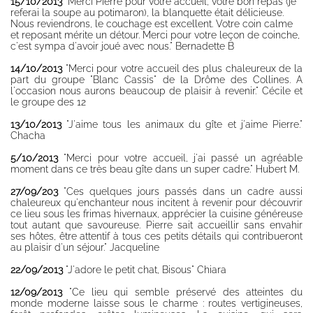
15/10/2013
"Merci Pierre pour votre accueil, votre bon repas (je
referai la soupe au potimaron), la blanquette était délicieuse.
Nous reviendrons, le couchage est excellent. Votre coin calme
et reposant mérite un détour. Merci pour votre leçon de coinche,
c'est sympa d'avoir joué avec nous." Bernadette B
14/10/2013
"Merci pour votre accueil des plus chaleureux de la
part du groupe "Blanc Cassis" de la Drôme des Collines. A
l'occasion nous aurons beaucoup de plaisir à revenir." Cécile et
le groupe des 12
13/10/2013
"J'aime tous les animaux du gîte et j'aime Pierre."
Chacha
5/10/2013
"Merci pour votre accueil, j'ai passé un agréable
moment dans ce très beau gîte dans un super cadre." Hubert M.
27/09/203
"Ces quelques jours passés dans un cadre aussi
chaleureux qu'enchanteur nous incitent à revenir pour découvrir
ce lieu sous les frimas hivernaux, apprécier la cuisine généreuse
tout autant que savoureuse. Pierre sait accueillir sans envahir
ses hôtes, être attentif à tous ces petits détails qui contribueront
au plaisir d'un séjour." Jacqueline
22/09/2013
"J'adore le petit chat, Bisous" Chiara
12/09/2013
"Ce lieu qui semble préservé des atteintes du
monde moderne laisse sous le charme : routes vertigineuses,