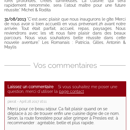
forêt profondes, crêtes lumineuses. La cuisine, qui sera
rapidement renommée, sera l'atout maître pour une future
réussite." Michel & Rodita
31/08/2013
"C'est avec plaisir que nous inaugurons le gîte. Merci
de nous avoir si bien accueilli en vous prévenant 2h avant notre
arrivée. Tout était parfait, accueil, repas, paysages. Nous
reviendrons avec les vtt nous faire plaisir dans des beaux
parcours. Nous vous souhaitons belle réussite dans cette
nouvele aventure." Les Romanais : Patricia, Gilles, Antonin &
Maylis
Vos commentaires
Laissez un commentaire
Si vous souhaitez me poser une
question, merci d'utiliser la
page contact
pierat - April 28 2017 16:11
Merci pour ce beau séjour. Ca fait plaisir quand on se
déplace à 20 de trouver enfin une cuisine digne de ce nom.
Sinon, la route forestière pour aller grimper à Presles est à
recommander : agréable, belle et plus rapide.