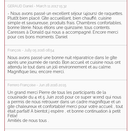
GERAUD Daniel - March 11 2017 15:32
- Nous avons passé un excellent séjour (4jours) de raquettes.
Plutôt bien placé. Gîte accueillant, bien chauffé, cuisine
simple et savoureuse, produits frais. Chambres confortables,
bonne literie. Nous étions une quinzaine, tous contents.
Caresses à Donald qui nous a accompagné. Encore merci
pour ces bons moments. Daniel
François - Jully 05 2016 08:54
Nous avons passé une bonne nuit réparatrice dans le gîte
après une journée de rando. Bon accueil et cuisine nous ont
attendu le tout dans un joli environnement et au calme.
Magnifique lieu, encore merci.
Ferrero Françoise - Jun 28 2016 20:15
Un grand merci Pierre de tous les participants de la
cousinade du 4 et 5 Juin 2016 pour ce super w;end qui nous
a permis de nous retrouver dans un cadre magnifique et un
gite chaleureux et confortable! merci pour votre accueil , tout
était parfait! A bientot j espère , et bonne continuation à petit
Félix!
Amitiés de nous tous .