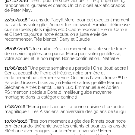
30/10/2016
''Merci pour ce super accueil !'' Le groupe des 15
randonneurs, guitares et chants. Un clin d'oeil aux aficionados
de Peter May...
22/10/2016
''70 ans de Papy!!...Merci pour cet excellent moment
passé dans votre gîte : Accueil très convivial, Familial, délicieuse
cuisine (petits plats mijotés etc...) Cadre reposant. Pierre, Carole
et Gilbert toujours à notre écoute, on a juste envie de
recommencer. Très bientôt'' Dany et Claude
28/08/2016
''Une nuit ici c'est un moment paisible sur le tracé
de nos vies agitées...une pause. Merci pour votre gentillesse;
votre accueil et le bon repas. Bonne continuation.'' Nathalie
11/08/2016
''Une petite semaine au paradis ! On a (tout) adoré !
Génial accueil de Pierre et Hélène, notre prmière et
certainement pas dernière venue. Oui, nous l'avons trouvé !!! Le
Paradis...Grosses bises au joli Felix et sa très gentille Maman
Stéphanie. A très bientôt.'' Jean-Luc, Emmanuelle et Adrien
PS : mention spéciale Donald, meilleur guide moyenne
montagne dans la catégorie canine ;)
1/08/2016
''Merci pour l'accueil, la bonne cuisine et ce acdre
magnifique !'' Les Alsaciens, anniversaire des 30 ans de Guigui
10/07/2016
''Très bon moement au gîte des Rimets pour notre
prmière rando itinérante avec les enfants et pour les 43 ans de
Stéphane avec bougies sur la crême renversée ! Merci