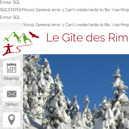
Erreur SQL
SQLSTATE[HY000]: General error: 1 Can't create/write to file '/var/tm
Erreur SQL
SQLSTATE[HY000]: General error: 1 Can't create/write to file '/var/t
Le Gîte des Rim
Menu
The gîte des
Prices,
Rimets
booking
General
Half board
Réservez
information
Free
The bedrooms
management
and the
Availability
dormitory
Booking
Meals
Contact
Welcome in
stopover
accommodation
Services and
equipment