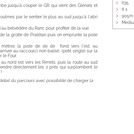
: 635
mbe jusqu'à couper le GR qui vient des Glénats et
: 6 s
: 905m
oulmes par le sentier le plus au sud jusqu'à l'abri
: Medi
au belvédère du Ranc pour profiter de la vue
 de la grotte de Pralétan puis on emprunte la piste
 mètres la piste de ski de fond vers l'est, au
arriver au raccourci non balisé (petit single) sur la
 le Four.
au nord est vers les Rimets, puis la route au sud
scendre directement les 2 prés qui surplombent le
!
détail du parcours avec possibilité de charger la