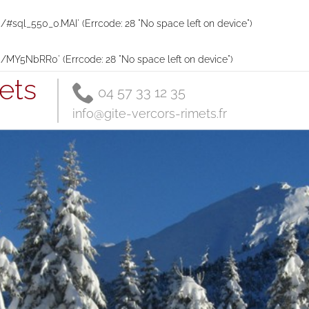
p/#sql_550_0.MAI' (Errcode: 28 "No space left on device")
mp/MY5NbRR0' (Errcode: 28 "No space left on device")
ets
04 57 33 12 35
info@gite-vercors-rimets.fr
Access /
Contact
Contact,
message
Transports
en commun
Map and
road access
Partners
Gestion
éco-
responsable
Mentions