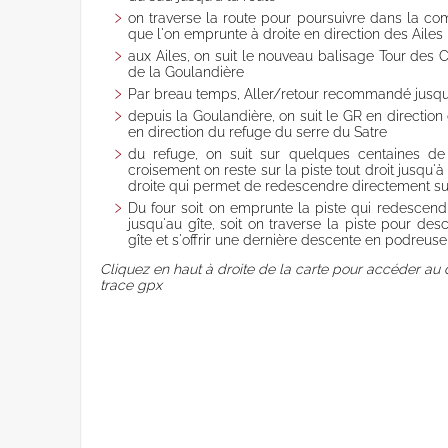
Cross-country
summer, fall
on traverse la route pour poursuivre dans la co
skiing and
Winter
que l'on emprunte à droite en direction des Ailes
skating
countryside
Ski de
aux Ailes, on suit le nouveau balisage Tour des C
Fauna
randonnée
de la Goulandière
Flora
nordique
Par breau temps, Aller/retour recommandé jusqu'
Vercors, Ski-Hok
depuis la Goulandière, on suit le GR en direction
Downhill skiing
en direction du refuge du serre du Satre
Ski touring
du refuge, on suit sur quelques centaines de
Sledge
croisement on reste sur la piste tout droit jusqu'à 
droite qui permet de redescendre directement sur
Du four soit on emprunte la piste qui redescend 
jusqu'au gîte, soit on traverse la piste pour de
gîte et s'offrir une dernière descente en podreuse 
Cliquez en haut à droite de la carte pour accéder au 
trace gpx