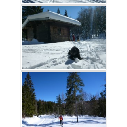
activities
Snowshoe
hiking
Cross-country
skiing and
skating
Ski de
randonnée
nordique
Vercors, Ski-Hok
Downhill skiing
Ski touring
Sledge
Picture album
The gîte
Spring, summer,
fall
Winter
countryside