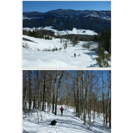
journée
d'études
Séminaire
d'entreprise,
coaching pro,
réunions de
travail
Summer
activities
Hike
Bicycle touring
Mountain Bike
Climbing, Via
Corda, Canyon,
Speleology
Baignade,
Canoë, Aviron
Vercors
Winter