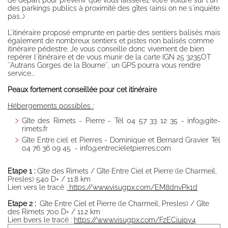
de départ pour prévenir que vous laisserez votre voiture sur l'un
des parkings publics à proximité des gîtes (ainsi on ne s'inquiète
Half board
pas...)
Free
L'itinéraire proposé emprunte en partie des sentiers balisés mais
management
également de nombreux sentiers et pistes non balisés comme
Availability
itinéraire pédestre. Je vous conseille donc vivement de bien
repérer l'itinéraire et de vous munir de la carte IGN 25 3235OT
Booking
''Autrans Gorges de la Bourne'', un GPS pourra vous rendre
service...
Access /
Contact
Peaux fortement conseillée pour cet itinéraire
Contact,
Hébergements possibles :
message
Gîte des Rimets - Pierre - Tél 04 57 33 12 35 - info@gite-
Transports en
rimets.fr
commun
Gîte Entre ciel et Pierres - Dominique et Bernard Gravier Tél
04 76 36 09 45 - info@entrecieletpierres.com
Map and road
access
Etape 1 :
Gîte des Rimets / Gîte Entre Ciel et Pierre (le Charmeil,
Partners
Presles) 540 D+ / 11.8 km
Gestion éco-
Lien vers le tracé :
https://www.visugpx.com/EM8dnvPk1d
responsable
Etape 2 :
Gîte Entre Ciel et Pierre (le Charmeil, Presles) / Gîte
Mentions
des Rimets 700 D+ / 11.2 km
Légales,
Lien bvers le tracé :
https://www.visugpx.com/FzECiuipy4