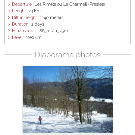
conditions
Departure
: Les Rimets ou Le Charmeil (Presles)
d'annulation
Lenght
: 23 Km
Yoga, TAi Chi,
Diff. in height
: 1240 meters
Qi Gong,
Duration
: 2 days
Singing
Min/max alt.
: 865m / 1375m
courses ...
Level
: Medium
Activity room
Stages et
Diaporama photos
séjours
encadrés au
gîte
Salle d'activités
et terrasse bois
Séances de
yoga,
massages, et
soins
Séminaire
entreprise,
chalet privatif,