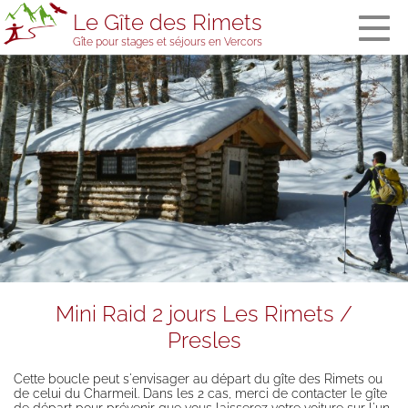
Le Gîte des Rimets
Gîte pour stages et séjours en Vercors
The gîte des
Rimets
General
information
The bedrooms
and the
dormitory
Meals
Welcome in
stopover
accommodation
Services and
Mini Raid 2 jours Les Rimets /
equipment
Presles
The gîte’s team
Visitors' book
Cette boucle peut s'envisager au départ du gîte des Rimets ou
de celui du Charmeil. Dans les 2 cas, merci de contacter le gîte
Prices, booking