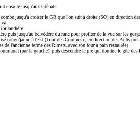
uit ensuite jusqu'aux Glénats.
combe jusqu'à croiser le GR que l'on suit à droite (SO) en direction de
Siva
a Goulandière
ère puis jusqu'au belvédère du ranc pour profiter de la vue sur les gorge
lisé rouge/jaune à l'Est (Tour des Coulmes) , en direction des Antis puis
s de l'ancienne ferme des Rimets, avec son four à pain restaurée)
r communal (par la gauche), puis descendre le pré qui domine le gîte des