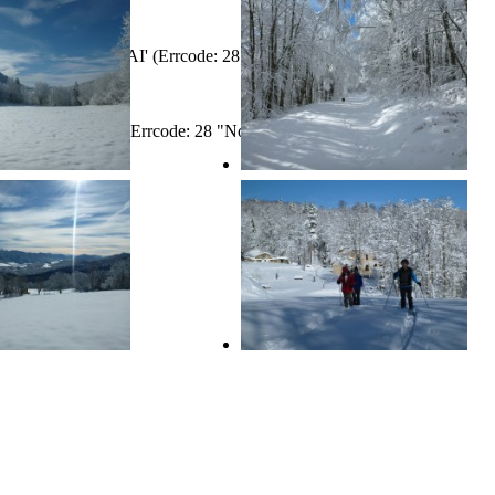
/tmp/#sql_550_0.MAI' (Errcode: 28 "No space left on device")
r/tmp/MY6Ch4NC' (Errcode: 28 "No space left on device")