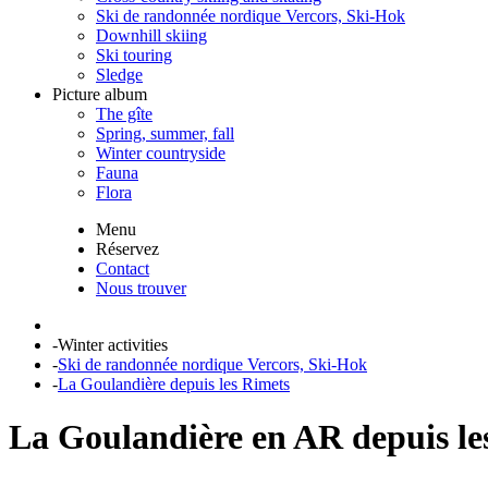
Ski de randonnée nordique Vercors, Ski-Hok
Downhill skiing
Ski touring
Sledge
Picture album
The gîte
Spring, summer, fall
Winter countryside
Fauna
Flora
Menu
Réservez
Contact
Nous trouver
-
Winter activities
-
Ski de randonnée nordique Vercors, Ski-Hok
-
La Goulandière depuis les Rimets
La Goulandière en AR depuis le