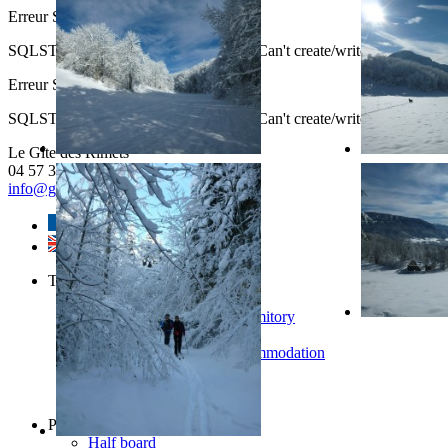
Erreur SQL
SQLSTATE[HY000]: General error: 1 Can't create/write to file '/var
Erreur SQL
SQLSTATE[HY000]: General error: 1 Can't create/write to file '/va
Le Gîte des Rimets
04 57 33 12 35
info@gite-vercors-rimets.fr
The gîte des Rimets
General information
The bedrooms and the dormitory
Meals
Welcome in stopover accommodation
Services and equipment
The gîte’s team
Visitors' book
Prices, booking
Half board