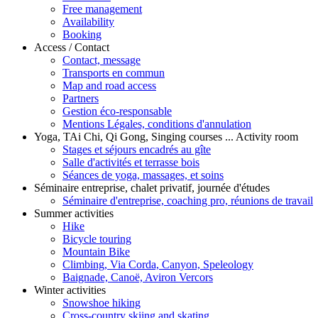
Free management
Availability
Booking
Access / Contact
Contact, message
Transports en commun
Map and road access
Partners
Gestion éco-responsable
Mentions Légales, conditions d'annulation
Yoga, TAi Chi, Qi Gong, Singing courses ... Activity room
Stages et séjours encadrés au gîte
Salle d'activités et terrasse bois
Séances de yoga, massages, et soins
Séminaire entreprise, chalet privatif, journée d'études
Séminaire d'entreprise, coaching pro, réunions de travail
Summer activities
Hike
Bicycle touring
Mountain Bike
Climbing, Via Corda, Canyon, Speleology
Baignade, Canoë, Aviron Vercors
Winter activities
Snowshoe hiking
Cross-country skiing and skating