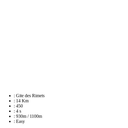
: Gite des Rimets
: 14 Km
: 450
: 4 s
: 930m / 1100m
: Easy