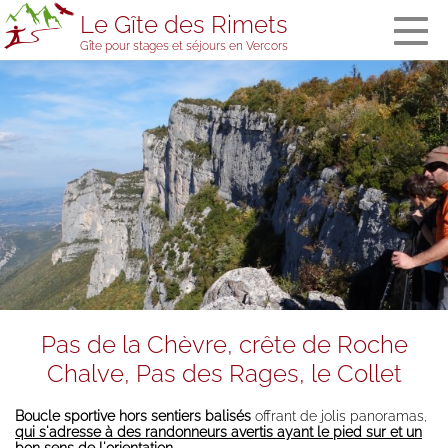
Le Gîte des Rimets
Gîte pour stages et séjours en Vercors
The gîte des
Rimets
General
information
The bedrooms
and the
dormitory
Meals
Welcome in
stopover
accommodation
Services and
Pas de la Chèvre, crête de Roche
equipment
Chalve, Pas des Rages, le Collet
The gîte’s team
Visitors' book
Boucle sportive hors sentiers balisés
offrant de jolis panoramas,
qui s'adresse à des randonneurs avertis ayant le pied sur et un
Prices, booking