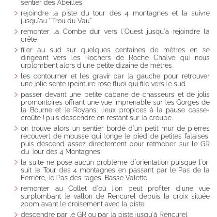
conditions
sentier des Abeilles
d'annulation
rejoindre la piste du tour des 4 montagnes et la suivre
jusqu'au ''Trou du Vau''
Yoga, TAi Chi,
remonter la Combe dur vers l'Ouest jusqu'à rejoindre la
Qi Gong,
crête
Singing
filer au sud sur quelques centaines de mètres en se
courses ...
dirigeant vers les Rochers de Roche Chalve qui nous
urplombent alors d'une petite dizaine de mètres
Activity room
les contourner et les gravir par la gauche pour retrouver
Stages et
une jolie sente (peinture rose fluo) qui file vers le sud
séjours
passer devant une petite cabane de chasseurs et de jolis
encadrés au
promontoires offrant une vue imprenable sur les Gorges de
la Bourne et le Royans, lieux propices à la pause casse-
gîte
croûte ! puis descendre en restant sur la croupe.
Salle d'activités
on trouve alors un sentier bordé d'un petit mur de pierres
et terrasse bois
recouvert de mousse qui longe le pied de petites falaises,
puis descend assez directement pour retmober sur le GR
Séances de
du Tour des 4 Montagnes
yoga,
la suite ne pose aucun problème d'orientation puisque l'on
massages, et
suit le Tour des 4 montagnes en passant par le Pas de la
soins
Ferrière, le Pas des rages, Basse Valette
remonter au Collet d'où l'on peut profiter d'une vue
Séminaire
surplombant le vallon de Rencurel depuis la croix située
entreprise,
200m avant le croisement avec la piste.
chalet privatif,
descendre par le GR ou par la piste jusqu'à Rencurel