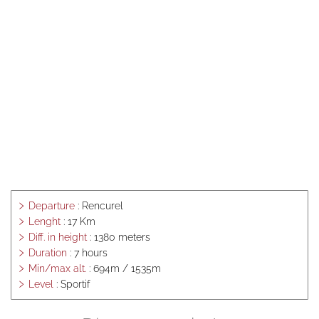
activities
Snowshoe
hiking
Cross-country
skiing and
skating
Ski de
randonnée
nordique
Vercors, Ski-Hok
Downhill skiing
Ski touring
Sledge
Departure
: Rencurel
Lenght
: 17 Km
Picture album
Diff. in height
: 1380 meters
The gîte
Duration
: 7 hours
Min/max alt.
: 694m / 1535m
Spring, summer,
fall
Level
: Sportif
Winter
countryside