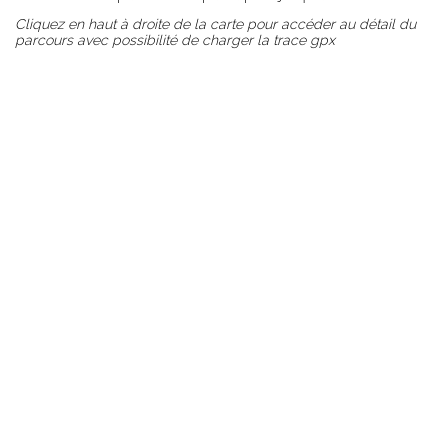
journée
Cliquez en haut à droite de la carte pour accéder au détail du
d'études
parcours avec possibilité de charger la trace gpx
Séminaire
d'entreprise,
coaching pro,
réunions de
travail
Summer
activities
Hike
Bicycle touring
Mountain Bike
Climbing, Via
Corda, Canyon,
Speleology
Baignade,
Canoë, Aviron
Vercors
Winter