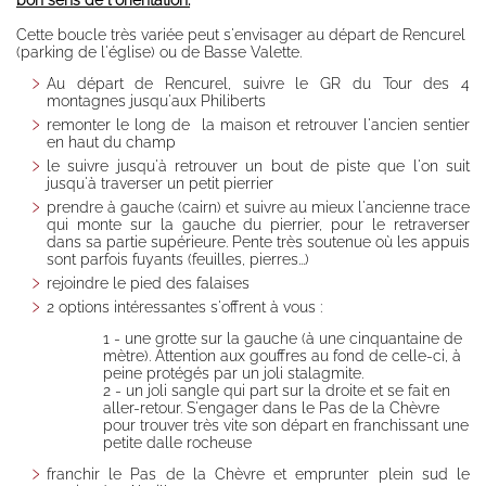
bon sens de l'orientation.
Half board
Cette boucle très variée peut s'envisager au départ de Rencurel
Free
(parking de l'église) ou de Basse Valette.
management
Au départ de Rencurel, suivre le GR du Tour des 4
Availability
montagnes jusqu'aux Philiberts
remonter le long de la maison et retrouver l'ancien sentier
Booking
en haut du champ
Access /
le suivre jusqu'à retrouver un bout de piste que l'on suit
jusqu'à traverser un petit pierrier
Contact
prendre à gauche (cairn) et suivre au mieux l'ancienne trace
Contact,
qui monte sur la gauche du pierrier, pour le retraverser
dans sa partie supérieure. Pente très soutenue où les appuis
message
sont parfois fuyants (feuilles, pierres...)
Transports en
rejoindre le pied des falaises
commun
2 options intéressantes s'offrent à vous :
Map and road
1 - une grotte sur la gauche (à une cinquantaine de
access
mètre). Attention aux gouffres au fond de celle-ci, à
Partners
peine protégés par un joli stalagmite.
2 - un joli sangle qui part sur la droite et se fait en
Gestion éco-
aller-retour. S'engager dans le Pas de la Chèvre
responsable
pour trouver très vite son départ en franchissant une
petite dalle rocheuse
Mentions
Légales,
franchir le Pas de la Chèvre et emprunter plein sud le